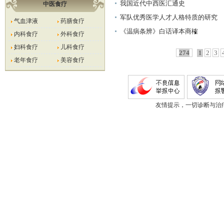
响
我国近代中西医汇通史
中医食疗
军队优秀医学人才人格特质的研究
气血津液
药膳食疗
《温病条辨》白话译本商榷
内科食疗
外科食疗
妇科食疗
儿科食疗
274
2
3
1
老年食疗
美容食疗
友情提示，一切诊断与治