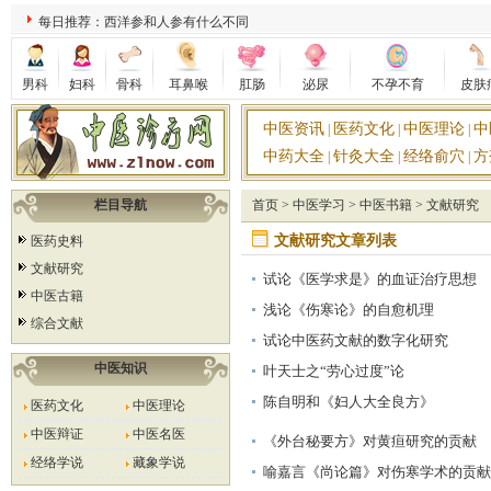
每日推荐：西洋参和人参有什么不同
男科
妇科
骨科
耳鼻喉
肛肠
泌尿
不孕不育
皮肤
中医资讯
医药文化
中医理论
中
|
|
|
中药大全
针灸大全
经络俞穴
方
|
|
|
栏目导航
首页
>
中医学习
>
中医书籍
>
文献研究
文献研究文章列表
医药史料
文献研究
试论《医学求是》的血证治疗思想
中医古籍
浅论《伤寒论》的自愈机理
综合文献
试论中医药文献的数字化研究
中医知识
叶天士之“劳心过度”论
陈自明和《妇人大全良方》
医药文化
中医理论
中医辩证
中医名医
《外台秘要方》对黄疸研究的贡献
经络学说
藏象学说
喻嘉言《尚论篇》对伤寒学术的贡献