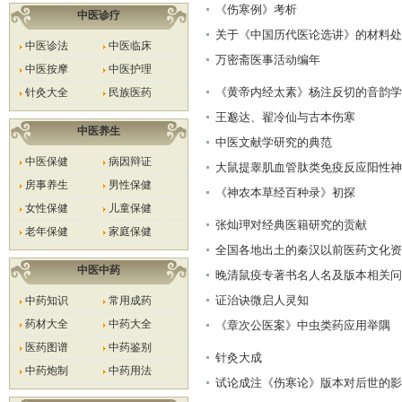
《伤寒例》考析
中医诊疗
关于《中国历代医论选讲》的材料处
中医诊法
中医临床
理问题
万密斋医事活动编年
中医按摩
中医护理
《黄帝内经太素》杨注反切的音韵学
针灸大全
民族医药
价值刍议
王邈达、翟冷仙与古本伤寒
中医养生
中医文献学研究的典范
中医保健
病因辩证
大鼠提睾肌血管肽类免疫反应阳性神
房事养生
男性保健
经纤维的分布
《神农本草经百种录》初探
女性保健
儿童保健
张灿玾对经典医籍研究的贡献
老年保健
家庭保健
全国各地出土的秦汉以前医药文化资
中医中药
源(续三)
晚清鼠疫专著书名人名及版本相关问
题辨疑
证治诀微启人灵知
中药知识
常用成药
药材大全
中药大全
《章次公医案》中虫类药应用举隅
医药图谱
中药鉴别
针灸大成
中药炮制
中药用法
试论成注《伤寒论》版本对后世的影