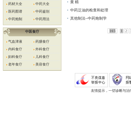
黄 精
药材大全
中药大全
中药泛油的检查和处理
医药图谱
中药鉴别
其他制法--中药炮制学
中药炮制
中药用法
165
2
1
中医食疗
气血津液
药膳食疗
内科食疗
外科食疗
妇科食疗
儿科食疗
老年食疗
美容食疗
友情提示，一切诊断与治