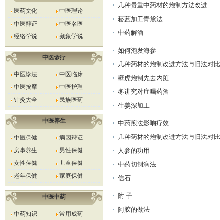
几种贵重中药材的炮制方法改进
医药文化
中医理论
菘蓝加工青黛法
中医辩证
中医名医
中药解酒
经络学说
藏象学说
如何泡发海参
中医诊疗
几种药材的炮制改进方法与旧法对比
中医诊法
中医临床
壁虎炮制先去内脏
中医按摩
中医护理
冬讲究对症喝药酒
针灸大全
民族医药
生姜深加工
中医养生
中药煎法影响疗效
几种药材的炮制改进方法与旧法对比
中医保健
病因辩证
房事养生
男性保健
人参的功用
女性保健
儿童保健
中药切制润法
老年保健
家庭保健
信石
附 子
中医中药
阿胶的做法
中药知识
常用成药