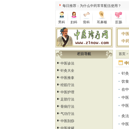
每日推荐：为什么中药常常配伍使用？
男科
妇科
骨科
耳鼻喉
肛肠
中
中
栏目导航
首页
中
中医诊法
针灸大全
针灸
中医推拿
饮食
经筋疗法
在中
中医护理
何证
中医
足部疗法
中医
骨病疗法
气功疗法
灸法
中医刮痧
中医
中医拔罐