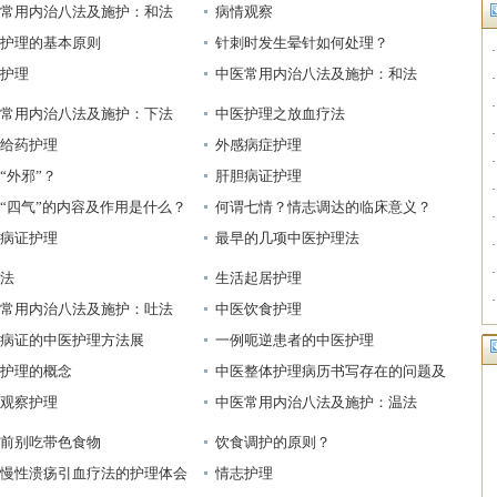
常用内治八法及施护：和法
病情观察
护理的基本原则
针刺时发生晕针如何处理？
护理
中医常用内治八法及施护：和法
常用内治八法及施护：下法
中医护理之放血疗法
给药护理
外感病症护理
“外邪”？
肝胆病证护理
“四气”的内容及作用是什么？
何谓七情？情志调达的临床意义？
病证护理
最早的几项中医护理法
法
生活起居护理
常用内治八法及施护：吐法
中医饮食护理
病证的中医护理方法展
一例呃逆患者的中医护理
护理的概念
中医整体护理病历书写存在的问题及
对策
观察护理
中医常用内治八法及施护：温法
前别吃带色食物
饮食调护的原则？
慢性溃疡引血疗法的护理体会
情志护理