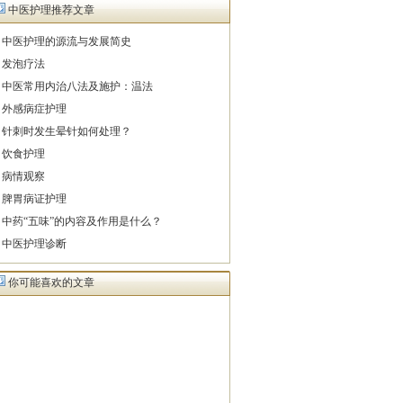
中医护理推荐文章
·
中医护理的源流与发展简史
·
发泡疗法
·
中医常用内治八法及施护：温法
·
外感病症护理
·
针刺时发生晕针如何处理？
·
饮食护理
·
病情观察
·
脾胃病证护理
·
中药“五味”的内容及作用是什么？
·
中医护理诊断
你可能喜欢的文章