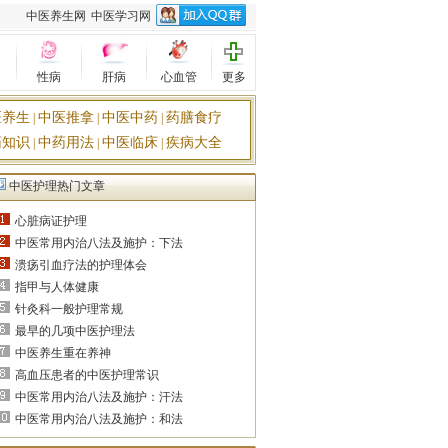
中医养生网
中医学习网
性病
肝病
心血管
更多
医养生
中医推拿
中医中药
药膳食疗
|
|
|
药知识
中药用法
中医临床
疾病大全
|
|
|
中医护理热门文章
心脏病证护理
中医常用内治八法及施护：下法
溃疡引血疗法的护理体会
指甲与人体健康
针灸科一般护理常规
最早的几项中医护理法
中医养生重在养神
高血压患者的中医护理常识
中医常用内治八法及施护：汗法
中医常用内治八法及施护：和法