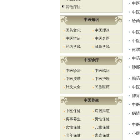
中医
其他疗法
中医
中医知识
给药
医药文化
中医理论
中医
中医辩证
中医名医
中医
经络学说
藏象学说
何谓
中药
中医诊疗
肺部
中医诊法
中医临床
贴药
中医按摩
中医护理
针灸大全
民族医药
中医
脾胃
中医养生
中医
中医保健
病因辩证
病情
房事养生
男性保健
中医
女性保健
儿童保健
小腿
老年保健
家庭保健