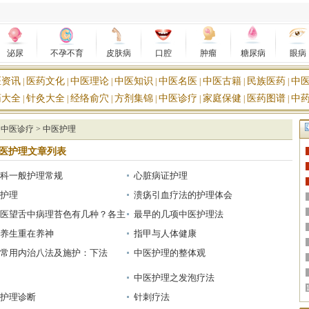
泌尿
不孕不育
皮肤病
口腔
肿瘤
糖尿病
眼病
医资讯
医药文化
中医理论
中医知识
中医名医
中医古籍
民族医药
中
|
|
|
|
|
|
|
药大全
针灸大全
经络俞穴
方剂集锦
中医诊疗
家庭保健
医药图谱
中
|
|
|
|
|
|
|
>
中医诊疗
>
中医护理
医护理文章列表
科一般护理常规
心脏病证护理
护理
溃疡引血疗法的护理体会
医望舌中病理苔色有几种？各主
最早的几项中医护理法
？
养生重在养神
指甲与人体健康
常用内治八法及施护：下法
中医护理的整体观
中医护理之发泡疗法
护理诊断
针刺疗法