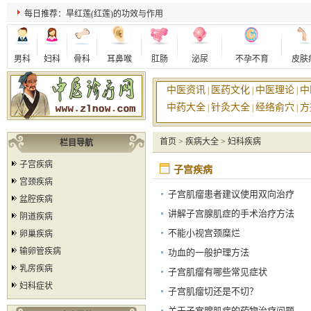
每日推荐：旱红莲(红莲)的功效与作用
男科
妇科
骨科
耳鼻喉
肛肠
泌尿
不孕不育
皮肤
中医资讯
医药文化
中医理论
中
|
|
|
中药大全
针灸大全
经络俞穴
方
|
|
|
首页
>
疾病大全
>
妇科疾病
栏目导航
子宫疾病
子宫疾病
宫颈疾病
子宫肌瘤患者建议使用双向治疗
盆腔疾病
讲解子宫腺肌症的手术治疗方法
阴道疾病
不能小视宫颈糜烂
卵巢疾病
输卵管疾病
功血的一般护理方法
乳房疾病
子宫肌瘤有哪些常见症状
妇科症状
子宫肌瘤切还是不切？
关于子宫腺肌症的药物治疗问题