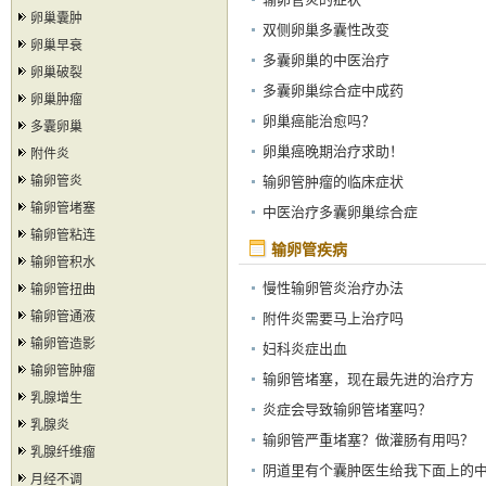
卵巢囊肿
双侧卵巢多囊性改变
卵巢早衰
多囊卵巢的中医治疗
卵巢破裂
多囊卵巢综合症中成药
卵巢肿瘤
卵巢癌能治愈吗？
多囊卵巢
卵巢癌晚期治疗求助！
附件炎
输卵管炎
输卵管肿瘤的临床症状
输卵管堵塞
中医治疗多囊卵巢综合症
输卵管粘连
输卵管疾病
输卵管积水
慢性输卵管炎治疗办法
输卵管扭曲
输卵管通液
附件炎需要马上治疗吗
输卵管造影
妇科炎症出血
输卵管肿瘤
输卵管堵塞，现在最先进的治疗方
乳腺增生
法？
炎症会导致输卵管堵塞吗？
乳腺炎
输卵管严重堵塞？做灌肠有用吗？
乳腺纤维瘤
阴道里有个囊肿医生给我下面上的
月经不调