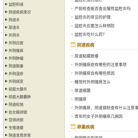
盆腔积液
产前检查能否查出慢性盆腔炎吗
阴道疾病常识
盆腔炎的常见的护理
阴道炎
盆腔炎应要怎么样预防
尿道炎
盆腔炎吃什么药？
外阴炎
外阴白斑
阴道疾病
外阴瘙痒
尿道粘膜脱垂
外阴肿瘤
外阴骚痒症有哪些的注意事项
阴道脱垂
外阴瘙痒会有哪些原因
外阴湿疹
外阴病变
睡觉时外阴骚痒怎么
前庭大腺炎
尿道细菌
前庭大腺囊肿
阴骚痒
阴道松弛
外阴瘙痒，阴道镜检查有什么注意
处女膜闭锁
项吗？
青年的女子外阴瘙痒几病因
宫颈闭锁
卵巢疾病
生殖道瘘
阴道发育异常
输卵管炎的症状