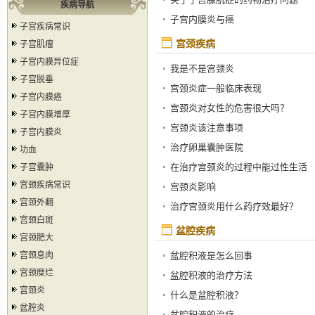
疾病导航
子宫内膜炎与癌
子宫疾病常识
宫颈疾病
子宫肌瘤
子宫内膜异位症
我是不是宫颈炎
子宫脱垂
宫颈炎症一般临床表现
子宫内膜癌
宫颈炎对女性的危害很大吗？
子宫内膜增厚
宫颈炎该注意事项
子宫内膜炎
治疗卵巢囊肿医院
功血
在治疗宫颈炎的过程中能过性生活
子宫囊肿
宫颈疾病常识
吗？
宫颈炎影响
宫颈外翻
治疗宫颈炎用什么药疗效最好？
宫颈白斑
盆腔疾病
宫颈肥大
宫颈息肉
盆腔积液是怎么回事
宫颈糜烂
盆腔积液的治疗方法
宫颈炎
什么是盆腔积液？
盆腔炎
盆腔积液的治疗