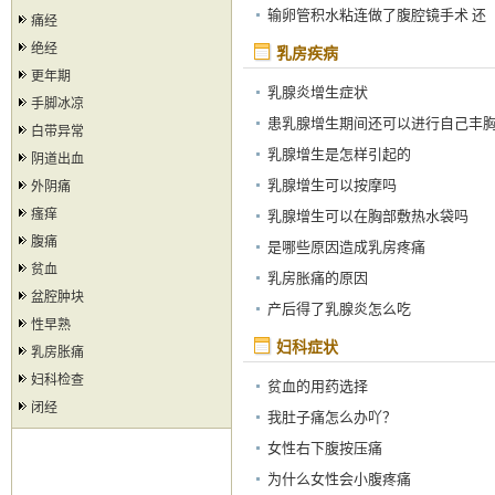
药 药渣会堵塞输卵管吗
输卵管积水粘连做了腹腔镜手术 还
痛经
有机会怀孕吗？
绝经
乳房疾病
更年期
乳腺炎增生症状
手脚冰凉
患乳腺增生期间还可以进行自己丰
白带异常
的按摩吗
乳腺增生是怎样引起的
阴道出血
乳腺增生可以按摩吗
外阴痛
瘙痒
乳腺增生可以在胸部敷热水袋吗
腹痛
是哪些原因造成乳房疼痛
贫血
乳房胀痛的原因
盆腔肿块
产后得了乳腺炎怎么吃
性早熟
妇科症状
乳房胀痛
妇科检查
贫血的用药选择
闭经
我肚子痛怎么办吖？
女性右下腹按压痛
为什么女性会小腹疼痛