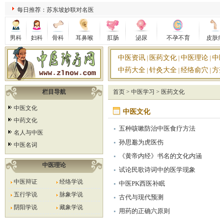
每日推荐：苏东坡妙联对名医
男科
妇科
骨科
耳鼻喉
肛肠
泌尿
不孕不育
皮肤
中医资讯
医药文化
中医理论
中
|
|
|
中药大全
针灸大全
经络俞穴
方
|
|
|
栏目导航
首页
>
中医学习
>
医药文化
中医文化
中医文化
中药文化
五种咳嗽防治中医食疗方法
名人与中医
孙思邈为虎医伤
中医名词
《黄帝内经》书名的文化内涵
中医理论
试论民歌诗词中的医学现象
中医辩证
经络学说
中医PK西医补眠
五行学说
脉象学说
古代与现代预测
阴阳学说
藏象学说
用药的正确六原则