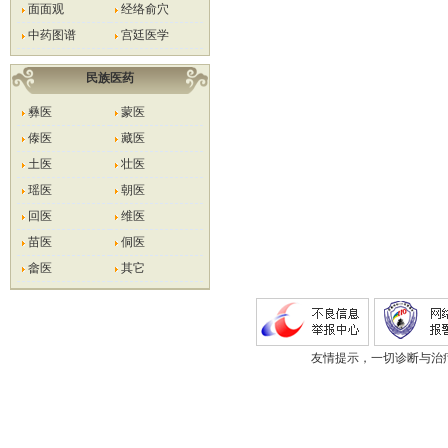
面面观
经络俞穴
中药图谱
宫廷医学
民族医药
彝医
蒙医
傣医
藏医
土医
壮医
瑶医
朝医
回医
维医
苗医
侗医
畲医
其它
友情提示，一切诊断与治