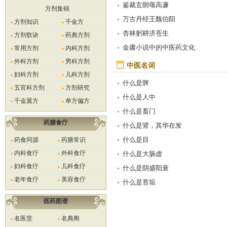
鉴裁玄朗颂高濂
方剂集锦
万古丹经王魏伯阳
方剂知识
千金方
杏林躬耕济苍生
方剂歌诀
药典方剂
金庸小说中的中医药文化
常用方剂
内科方剂
外科方剂
男科方剂
中医名词
妇科方剂
儿科方剂
什么是髀
五官科方剂
方剂研究
什么是人中
千金翼方
单方偏方
什么是畜门
药膳食疗
什么是肾，其华在发
什么是目
药食同源
药膳常识
内科食疗
外科食疗
什么是大肠虚
妇科食疗
儿科食疗
什么是阴盛阳衰
老年食疗
美容食疗
什么是苔垢
医药图谱
名医堂
名典阁