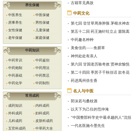
古籍常见典故
养生保健
中药文化
中医养生
中医保健
房事养生
男性保健
第七回 尝甘草周身肿胀 茅根水神农
女性保健
儿童保健
康复
第五十二回 药王施针吐立止 茵陈蒿
老年保健
家庭保健
汤疸速消
中药趣名种种
美食佳药——鱼腥草
中药知识
神州处处有亲人
中药常识
中药鉴别
第六回 甘国老历验奇效 贤神农愉悦
中药炮制
中药用法
吟诗
第二十四回 葶苈子千秋佳话 款冬花
中药基础
中药禁忌
百世美名
药进禹州倍生香
中药化学
中药制剂
名人与中医
常用成药
郭沫若与桑枝酒
成药知识
内科成药
以天下为己任的范仲淹
外科成药
妇科成药
“中国整部科学史中最卓越的人”沈
儿科成药
皮肤科成药
一代名医施今墨先生
五官科成药
中草药大全