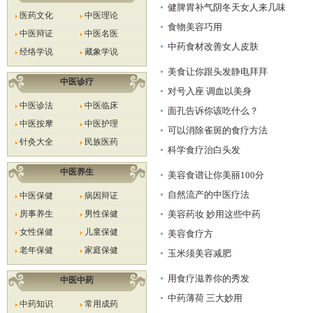
健脾胃补气阴冬天女人来几味
医药文化
中医理论
食物美容巧用
中医辩证
中医名医
中药食材改善女人皮肤
经络学说
藏象学说
美食让你跟头发静电拜拜
中医诊疗
对号入座 调血以美身
中医诊法
中医临床
面孔告诉你该吃什么？
中医按摩
中医护理
可以消除雀斑的食疗方法
针灸大全
民族医药
科学食疗治白头发
中医养生
美容食谱让你美丽100分
自然流产的中医疗法
中医保健
病因辩证
房事养生
男性保健
美容药妆 妙用这些中药
女性保健
儿童保健
美容食疗方
老年保健
家庭保健
玉米须美容减肥
用食疗滋养你的秀发
中医中药
中药薄荷 三大妙用
中药知识
常用成药