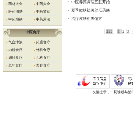
中医养颜调理五脏开始
药材大全
中药大全
夏季嫩肤祛斑丝瓜药膳
医药图谱
中药鉴别
治疗皮肤粗黑偏方
中药炮制
中药用法
255
2
3
1
中医食疗
气血津液
药膳食疗
内科食疗
外科食疗
妇科食疗
儿科食疗
老年食疗
美容食疗
友情提示，一切诊断与治