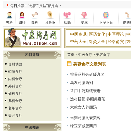
每日推荐：“七损”“八益”都是啥？
男科
妇科
骨科
耳鼻喉
肛肠
泌尿
不孕不育
皮肤
中医资讯
医药文化
中医理论
中
|
|
|
中药大全
针灸大全
经络俞穴
方
|
|
|
栏目导航
首页
>
中医食疗
>
美容食疗
美容食疗文章列表
食材功效
药膳食疗
排骨汤补钙延缓衰老
内科食疗
乌发药膳两则
外科食疗
常用中药延缓衰老
妇科食疗
选材搭配 养颜美容茶
儿科食疗
六款女人养颜汤
老年食疗
美容食疗
当归药膳抗衰美容
绿豆芽减肥药用
中医知识