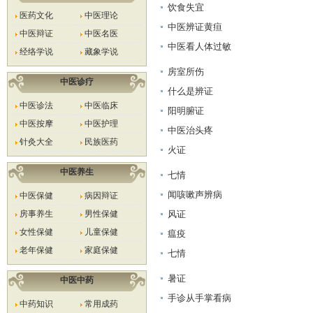
饮食失宜
医药文化
中医理论
中医辨证黄疸
中医辩证
中医名医
中医看人体过敏
经络学说
藏象学说
房室所伤
中医诊疗
什么是辨证
中医诊法
中医临床
阳明腑证
中医按摩
中医护理
中医治头疼
针灸大全
民族医药
火证
中医养生
七情
闻咳嗽声辨病
中医保健
病因辩证
房事养生
男性保健
风证
女性保健
儿童保健
瘟疫
老年保健
家庭保健
七情
暑证
中医中药
手诊从手掌看病
中药知识
常用成药