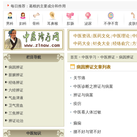
每日推荐：葛根的主要成分和作用
男科
妇科
骨科
耳鼻喉
肛肠
泌尿
不孕不育
皮肤
中医资讯
医药文化
中医理论
中
|
|
|
中药大全
针灸大全
经络俞穴
方
|
|
|
栏目导航
首页
>
中医学习
>
中医辨证
>
病因辨证
病因辨证文章列表
病因辨证
脏腑辨证
关节痛
经络辨证
中医诊断之辨证与病案
六经辨证
辨证与病案
气血津液
疫疠
卫气营血
中医看人体过敏
三焦辨证
辨证论治
癫痫
腰不好与肾不好
中医知识