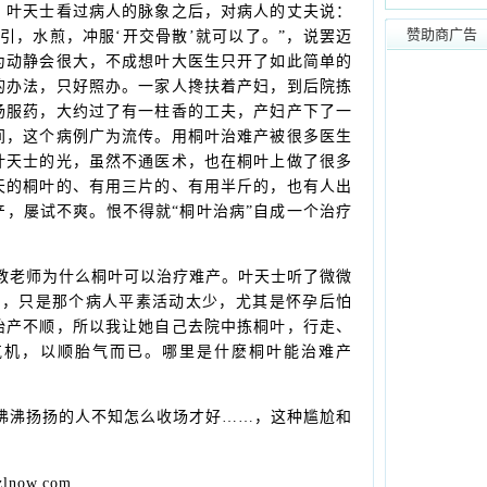
。叶天士看过病人的脉象之后，对病人的丈夫说：
赞助商广告
引，水煎，冲服‘开交骨散’就可以了。”，说罢迈
为动静会很大，不成想叶大医生只开了如此简单的
的办法，只好照办。一家人搀扶着产妇，到后院拣
汤服药，大约过了有一柱香的工夫，产妇产下了一
间，这个病例广为流传。用桐叶治难产被很多医生
叶天士的光，虽然不通医术，也在桐叶上做了很多
天的桐叶的、有用三片的、有用半斤的，也有人出
，屡试不爽。恨不得就“桐叶治病”自成一个治疗
老师为什么桐叶可以治疗难产。叶天士听了微微
？，只是那个病人平素活动太少，尤其是怀孕后怕
胎产不顺，所以我让她自己去院中拣桐叶，行走、
气机，以顺胎气而已。哪里是什麽桐叶能治难产
沸扬扬的人不知怎么收场才好……，这种尴尬和
。
ow.com