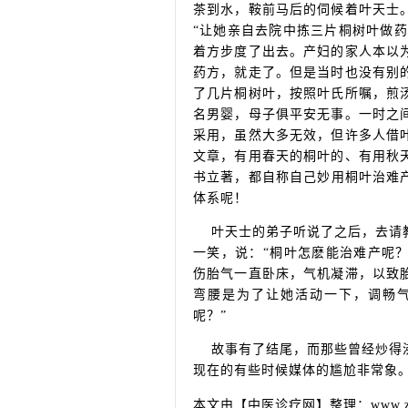
茶到水，鞍前马后的伺候着叶天士
“让她亲自去院中拣三片桐树叶做药
着方步度了出去。产妇的家人本以
药方，就走了。但是当时也没有别
了几片桐树叶，按照叶氏所嘱，煎
名男婴，母子俱平安无事。一时之
采用，虽然大多无效，但许多人借
文章，有用春天的桐叶的、有用秋
书立著，都自称自己妙用桐叶治难产
体系呢！
叶天士的弟子听说了之后，去请教
一笑，说：“桐叶怎麽能治难产呢
伤胎气一直卧床，气机凝滞，以致
弯腰是为了让她活动一下，调畅
呢？”
故事有了结尾，而那些曾经炒得沸
现在的有些时候媒体的尴尬非常象
本文由【中医诊疗网】整理：www.zln