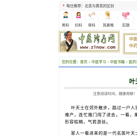
每日推荐：北芪与黄芪的区别
男科
妇科
骨科
耳鼻喉
肛肠
中
中
您的位置：
首页
>
中医学习
>
中医书籍
>
医药
叶
注意阅读时间，健康用眼！ 201
叶天士在郊外散步，路过一户人家
难产，连忙推门闯了进去。一看，
形容枯槁，气若游丝。
家人一看进来的是一代名医叶天士