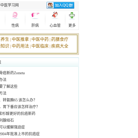
中医学习网
性病
肝病
心血管
更多
医养生
中医推拿
中医中药
药膳食疗
|
|
|
药知识
中药用法
中医临床
疾病大全
|
|
|
表
癌新药Zometa
办法
要了解这些
方法
、转氨酶65.该怎么办？
，胃下垂应该怎样治疗？
ne比紫杉醇更好的抗癌新药
列腺结石
可以缓解强迫症
至2004年批准上市的抗癌症