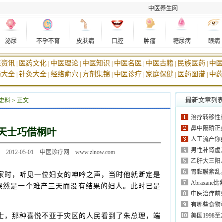
中医养生网
泌尿
不孕不育
皮肤病
口腔
肿瘤
糖尿病
眼病
医资讯
医药文化
中医理论
中医知识
中医名医
中医古籍
民族医药
中
|
|
|
|
|
|
|
药大全
针灸大全
经络俞穴
方剂集锦
中医诊疗
家庭保健
医药图谱
中
|
|
|
|
|
|
|
最新文章列
史料
> 正文
治疗转移性骨
鼻中隔矫正
天士巧借桐叶
人工流产你
男性补肾虚
2-05-01 中医诊疗网 www.zlnow.com
乙肝大三阳
胃黏膜紊乱
时，听见一位妇女的呻吟之声，当时他就断定是
Abraxa
果然是一个难产三天而没有结果的妇人。此时已是
中医治疗前
有哪些食物
，那种喜悦不亚于灾区的人民看到了朱总理，端
美国1998