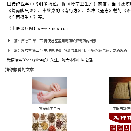
国传统医学中的明确地位。据《岭南卫生方》前言，当时及随
《岭南脚气论》、李继臬的《南行方》、郑椎《通志》载的《治
《广西摄生方》等。
【中医诊疗网】www.zlnow.com
上一篇：
第七章 第二节 促使壮医善用毒药和解毒药的因素
下一篇：
第六章 第二节 生理病理观--脏腑气血骨肉、谷道水道气道、龙路火路
微信搜索"zhongyikong"并关注，每天体验中医之道。
猜你想看的文章
零基础学中医
中医古籍在