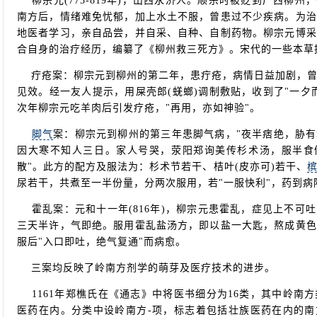
柳宗元(773-819年)，山西永济人。顺宗时被贬到广西柳州
南方后，情绪难免忧郁，加上水土不服，曾患过不少疾病。为治
地医者学习，亲自品尝，并自采、自种、自制药物。柳宗元博采
合自身的治疗经历，编纂了《柳州救三死方》。宋代的一些本草
疔疮案：柳宗元到柳州的第二年，患疔疮，病情日益加剧，曾
见效。经一友人提示，用屎壳郎(蜣螂)调制敷贴，收到了"一夕
次年柳宗元吃羊肉后引发疗疮，"再用，亦如神验"。
脚气
案：柳宗元到柳州的第三年患脚气病，"夜半痞绝，胁
因大寒不知人三日。家人号哭，荥阳郑询美传杉术汤，服半食
散"。此方的配方及服法为：杉术节若干、桔叶(皮亦可)若干、
尿若干，共煮至一半份量，分两次服用，若"一服快利"，药到病
霍乱案：元和十一年(816年)，柳宗元患霍乱，症见上不可
三天半许，气即绝。服用霍乱盐汤方，即以盐一大匙，熬成黄色
服后"入口即吐，绝气复通"而病愈。
三案均反映了岭南方剂学的萌芽及医疗技术的进步。
1161年郑樵氏在《通志》中将医书细分为16类，其中岭南方
医药在内。分类中设岭南方-项，标志着包括壮族医药在内的南