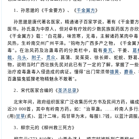
1．孙思邈的《千金要方》、《
千金翼方
》
孙思邈是唐代著名医家，精通诸子百家学说，著有《干金要方
医书。孙氏虽为中原人，但对卓有疗效的少数民族医药医方亦欣
《干金翼方》载："白花藤，味苦寒，无毒，主解诸药某肉中毒
风热，生岭南交州广州平泽。"钩吻为广西多产之物，《千金翼
毒"。在治风药及治蛊毒药的分类栏中，载有
秦艽
、干姜、
葛
戟
、
乌头
、
附子
、
贯众
、菖蒲、吴茱萸、徐长卿、蛇蜕、野葛
物，说明当时广西壮族先民对此已有了一定的了解，掌握了一些
治疗疫毒蛊毒入侵造成的病证。懂得"出门常须带
雄黄
、
麝香
、
百蛊猫鬼狐狸老物精魅永不敢著"。
2．宋代医家合编的《
圣济总录
》
北宋年间，政府组织医家广泛收集历代方书及民间方药，编成
近20 000首，其中有岭南方药。如："治草蛊。……岭南人多
(用)
甘草
(炙)、蓝汁二味，捣甘草为末，每服1.7钱，以蓝汁调服
3．柳宗元的《柳州救三死方》