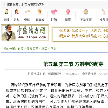
每日推荐：北芪与黄芪的区别
男科
妇科
骨科
耳鼻喉
肛肠
泌尿
不孕不育
皮肤
中医资讯
医药文化
中医理论
中
|
|
|
中药大全
针灸大全
经络俞穴
方
|
|
|
您的位置：
首页
>
民族医药
>
壮医
> 正文
第五章 第三节 方剂学的萌芽
注意阅读时间，健康用眼！ 2012-06-20 中医诊疗网 www.zln
药物知识及医疗经验的不断积累，为壮医方剂学的形成奠定了
形成本民族的规范化文字，故壮医的医疗经验、单方、验方大
听、心传的形式流传下来，遗失的固然很多，其中部分由于汉文
来。从唐宋时期的方书中，可见到收入厂部分岭南地区的解毒、
包括壮医方药，说明壮医方剂学在这一时期已开始萌芽。